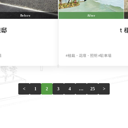
Before
After
邸
ｔ様
場
#植栽・花壇・照明 #駐車場
<
1
2
3
4
…
25
>