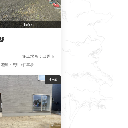
Before
邸
施工場所：出雲市
・花壇・照明 #駐車場
外構