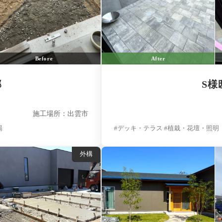
Before
After
邸
S様
施工場所：出雲市
場
#デッキ・テラス #植栽・花壇・照明
外構