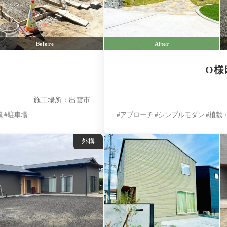
Before
After
邸
О様
施工場所：出雲市
 #駐車場
#アプローチ #シンプルモダン #植栽
外構