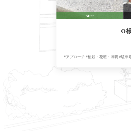
After
O様
#アプローチ #植栽・花壇・照明 #駐車
投
稿
の
ペ
ー
ジ
送