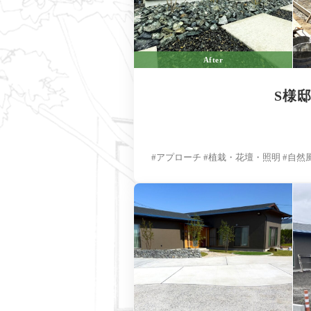
After
S様
#アプローチ #植栽・花壇・照明 #自然風