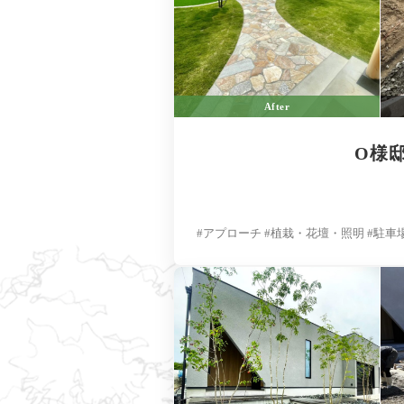
After
O様
#アプローチ #植栽・花壇・照明 #駐車