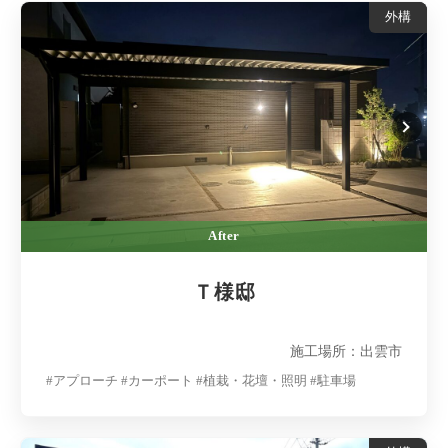
外構
After
Ｔ様邸
施工場所：出雲市
#アプローチ #カーポート #植栽・花壇・照明 #駐車場