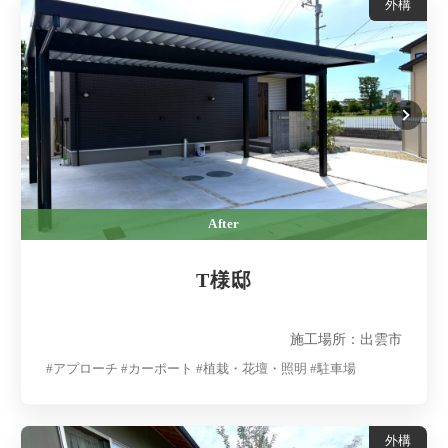
外構
After
T様邸
施工場所：出雲市
#アプローチ #カーポート #植栽・花壇・照明 #駐車場
外構