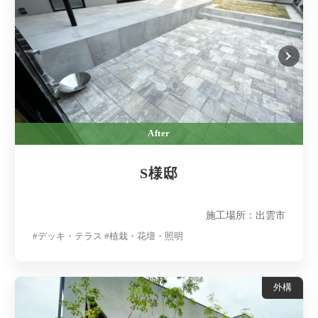
After
S様邸
施工場所：出雲市
#デッキ・テラス #植栽・花壇・照明
外構