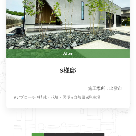
After
S様邸
施工場所：出雲市
#アプローチ #植栽・花壇・照明 #自然風 #駐車場
投