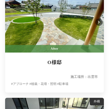
After
O様邸
施工場所：出雲市
#アプローチ #植栽・花壇・照明 #駐車場
外構