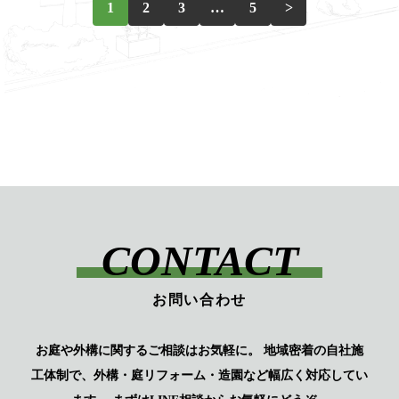
1
2
3
…
5
>
稿
の
ペ
ー
ジ
送
り
CONTACT
お問い合わせ
お庭や外構に関するご相談はお気軽に。
地域密着の自社施
工体制で、外構・庭リフォーム・造園など幅広く対応してい